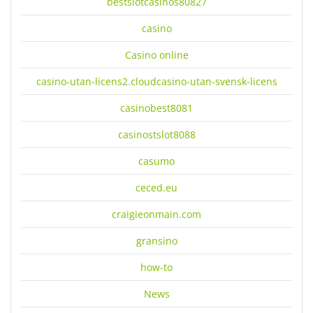
bestslotcasinos80827
casino
Casino online
casino-utan-licens2.cloudcasino-utan-svensk-licens
casinobest8081
casinostslot8088
casumo
ceced.eu
craigieonmain.com
gransino
how-to
News