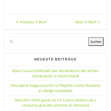
Beitragsnavigation
Previous
Next
Previous:
F Wurf
Next:
H Wurf
post:
post:
Suchen
NEUESTE BEITRÄGE
Wyns Casino Entfesselt Das Nervenkitzel des echten
Glücksspiels in Deutschland
Descoperă magia jocurilor la PlayZilla Casino România
și câștigă neașteptat
Descubre cómo ganar en Ice Casino Gewinn.vip y
conquista grandes premios en Alemania