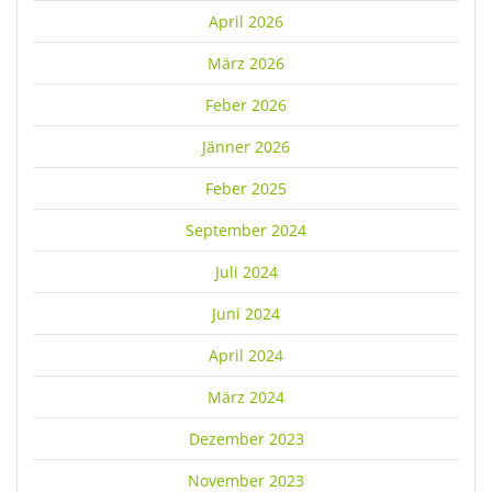
April 2026
März 2026
Feber 2026
Jänner 2026
Feber 2025
September 2024
Juli 2024
Juni 2024
April 2024
März 2024
Dezember 2023
November 2023