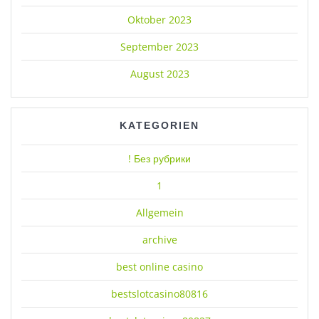
Oktober 2023
September 2023
August 2023
KATEGORIEN
! Без рубрики
1
Allgemein
archive
best online casino
bestslotcasino80816